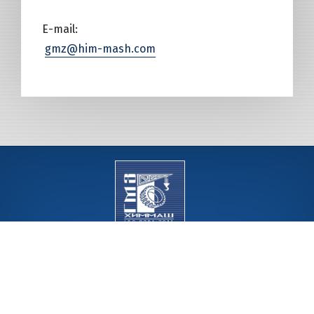
E-mail:
gmz@him-mash.com
© 2026
АО «ГМЗ «Химмаш»
АО «ГМЗ «Химмаш» 107241, г. Москва, вн.тер.г.муниципальный
округ Гольяново, ш. Щёлковское, д.23А, помещ.6/6
gmz@him-mash.com